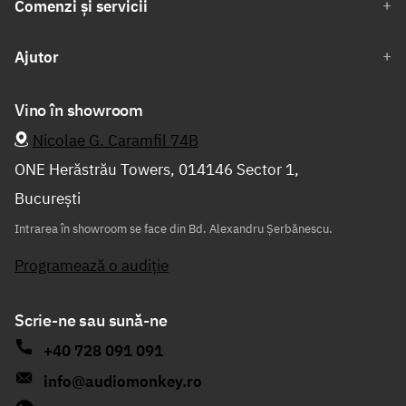
Comenzi și servicii
Ajutor
Vino în showroom
Nicolae G. Caramfil 74B
ONE Herăstrău Towers, 014146 Sector 1,
București
Intrarea în showroom se face din Bd. Alexandru Șerbănescu.
Programează o audiție
Scrie-ne sau sună-ne
+40 728 091 091
info@audiomonkey.ro