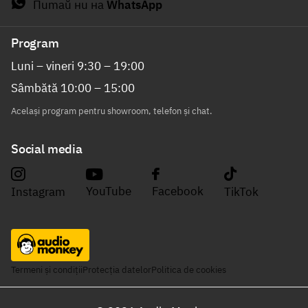
Питай ни на
WhatsApp
Program
Luni – vineri 9:30 – 19:00
Sâmbătă 10:00 – 15:00
Același program pentru showroom, telefon și chat.
Social media
YouTube
Facebook
Instagram
TikTok
Termeni și condiții
Protecția datelor
Politica de cookies