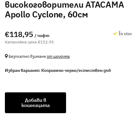
високоговорители ATACAMA
Apollo Cyclone, 60см
€118,95
În stoc
/ чифт
€152,95
Безплатно взимане
от шоурума
Избран вариант:
Копринено черно/естествен дъб
Добави в
кошницата