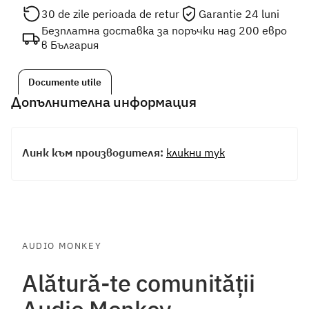
30 de zile perioada de retur
Garantie 24 luni
Безплатна доставка за поръчки над 200 евро
в България
Documente utile
Допълнителна информация
Линк към производителя:
кликни тук
AUDIO MONKEY
Alătură-te comunității