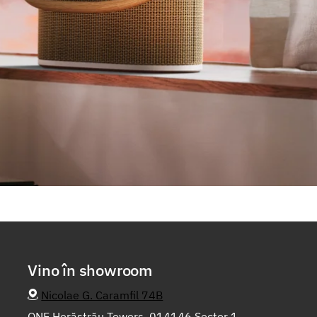
Vino în showroom
Nicolae G. Caramfil 74B
ONE Herăstrău Towers, 014146 Sector 1,