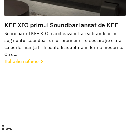
KEF XIO primul Soundbar lansat de KEF
Soundbar-ul KEF XIO marchează intrarea brandului în
segmentul soundbar-urilor premium – o declarație clară
că performanța hi‑fi poate fi adaptată în forme moderne.
Cu o...
Покажи повече
io