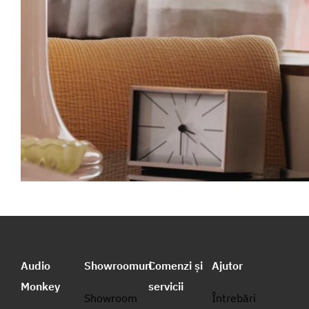
Audio
Showroomuri
Comenzi și
Ajutor
Monkey
servicii
Showroom
Întrebări