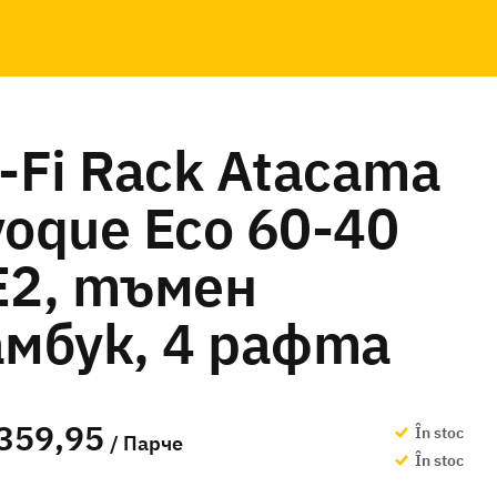
-Fi Rack Atacama
voque Eco 60-40
E2, тъмен
амбук, 4 рафта
359,95
În stoc
/ Парче
În stoc