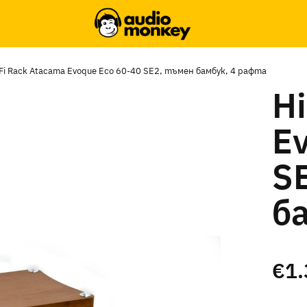
-Fi Rack Atacama Evoque Eco 60-40 SE2, тъмен бамбук, 4 рафта
Hi
E
S
б
€1.