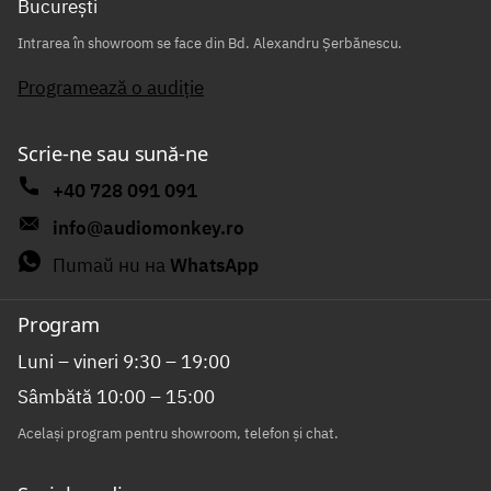
București
Intrarea în showroom se face din Bd. Alexandru Șerbănescu.
Programează o audiție
Scrie-ne sau sună-ne
+40 728 091 091
info@audiomonkey.ro
Питай ни на
WhatsApp
Program
Luni – vineri 9:30 – 19:00
Sâmbătă 10:00 – 15:00
Același program pentru showroom, telefon și chat.