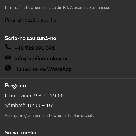
Intrarea în showroom se face din Bd. Alexandru Șerbănescu.
Programează o audiție
Scrie-ne sau sună-ne
+40 728 091 091
info@audiomonkey.ro
Питай ни на
WhatsApp
Program
Luni – vineri 9:30 – 19:00
Sâmbătă 10:00 – 15:00
Același program pentru showroom, telefon și chat.
Social media