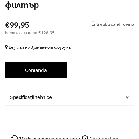
филтър
€99,95
Întreabă când revine
€128,95
Безплатно взимане
от шоурума
Comanda
Specificații tehnice
30 de zile perioada de retur
Garantie luni