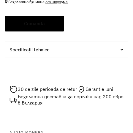
Безплатно взимане
от шоурума
Comanda
Specificații tehnice
30 de zile perioada de retur
Garantie luni
Безплатна доставка за поръчки над 200 евро
в България
AUDIO MONKEY