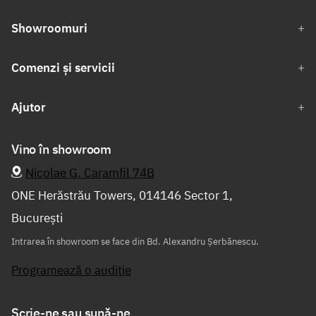
Showroomuri
Comenzi și servicii
Ajutor
Vino în showroom
Nicolae G. Caramfil 74B
ONE Herăstrău Towers, 014146 Sector 1,
București
Intrarea în showroom se face din Bd. Alexandru Șerbănescu.
Programează o audiție
Scrie-ne sau sună-ne