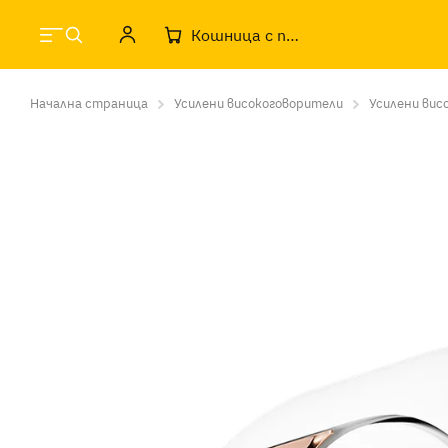
Кошница с продукти
Начална страница
Усилени високоговорители
Усилени вис