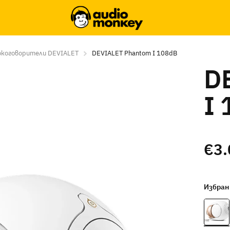
окоговорители DEVIALET
DEVIALET Phantom I 108dB
D
I
€3.
Избран