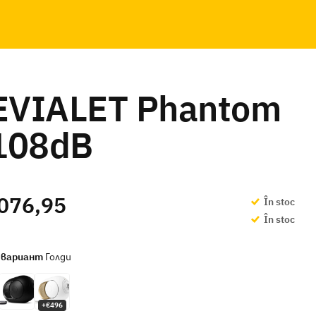
EVIALET Phantom
 108dB
076,95
În stoc
În stoc
 вариант
Голди
+€496