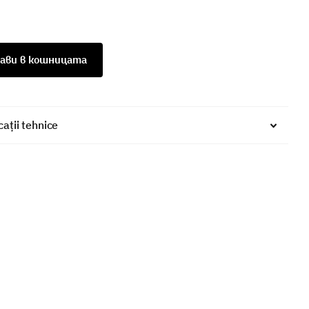
ави в кошницата
cații tehnice