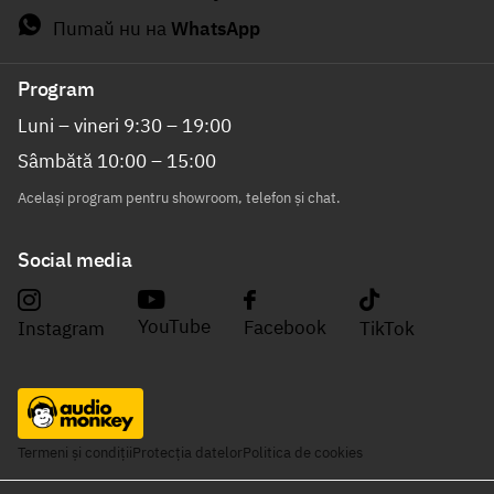
Питай ни на
WhatsApp
Program
Luni – vineri 9:30 – 19:00
Sâmbătă 10:00 – 15:00
Același program pentru showroom, telefon și chat.
Social media
YouTube
Facebook
Instagram
TikTok
Termeni și condiții
Protecția datelor
Politica de cookies