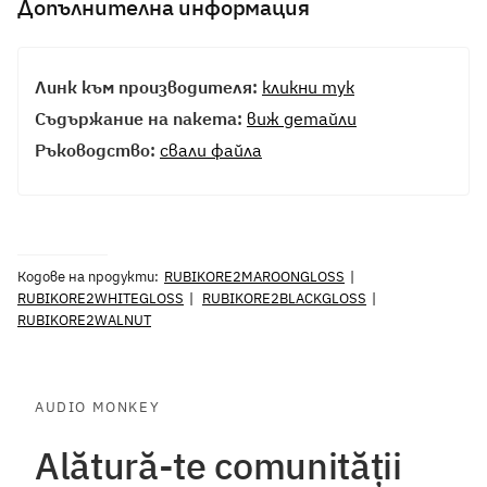
Допълнителна информация
Линк към производителя:
кликни тук
Съдържание на пакета:
виж детайли
Ръководство:
свали файла
Кодове на продукти:
RUBIKORE2MAROONGLOSS
RUBIKORE2WHITEGLOSS
RUBIKORE2BLACKGLOSS
RUBIKORE2WALNUT
AUDIO MONKEY
Alătură-te comunității