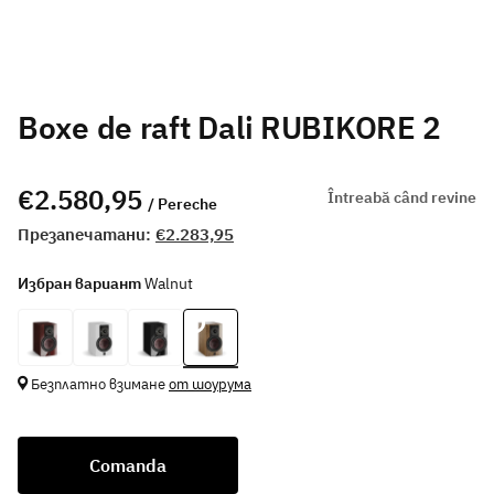
Boxe de raft Dali RUBIKORE 2
€2.580,95
Întreabă când revine
/ Pereche
Презапечатани:
€2.283,95
Избран вариант
Walnut
Безплатно взимане
от шоурума
Comanda