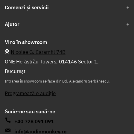
Comenzi și servicii
Ajutor
Vino în showroom
Nicolae G. Caramfil 74B
ONE Herăstrău Towers, 014146 Sector 1,
București
Intrarea în showroom se face din Bd. Alexandru Șerbănescu.
Programează o audiție
Scrie-ne sau sună-ne
+40 728 091 091
info@audiomonkey.ro