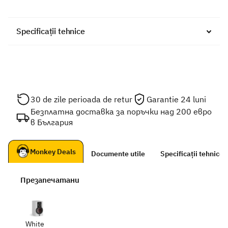
Specificații tehnice
30 de zile perioada de retur
Garantie 24 luni
Безплатна доставка за поръчки над 200 евро
в България
Monkey Deals
Documente utile
Specificații tehnice
Презапечатани
White