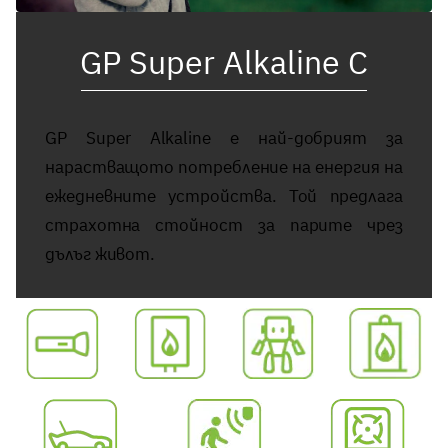
GP Super Alkaline C
GP Super Alkaline е най-добрият за
нарастващото потребление на енергия на
ежедневните устройства. Той предлага
страхотна стойност за парите чрез
дълъг живот.