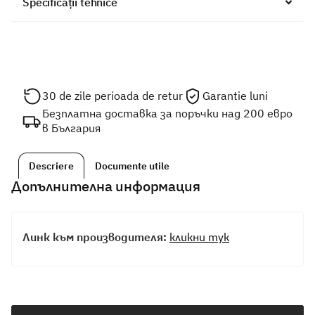
Specificații tehnice
30 de zile perioada de retur
Garantie luni
Безплатна доставка за поръчки над 200 евро
в България
Descriere
Documente utile
Допълнителна информация
Линк към производителя:
кликни тук