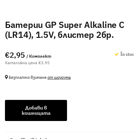
Батерии GP Super Alkaline C
(LR14), 1.5V, блистер 2бр.
€2,95
În stoc
/ Комплект
€3,95
Безплатно взимане
от шоурума
Добави в
кошницата