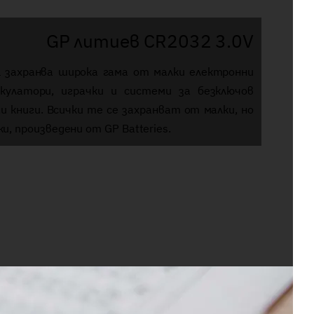
GP литиев CR2032 3.0V
ell захранва широка гама от малки електронни
кулатори, играчки и системи за безключов
и книги. Всички те се захранват от малки, но
, произведени от GP Batteries.