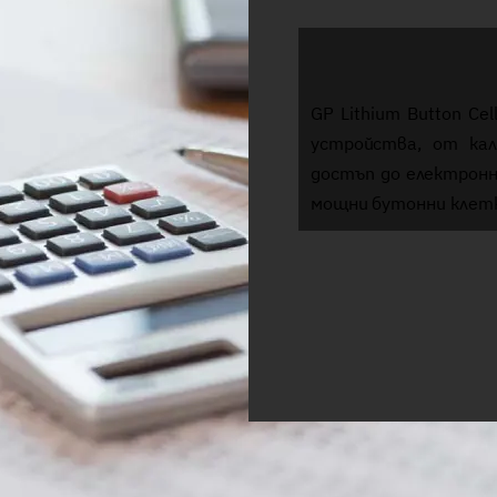
GP Lithium Button C
устройства, от кал
достъп до електронн
мощни бутонни клетки