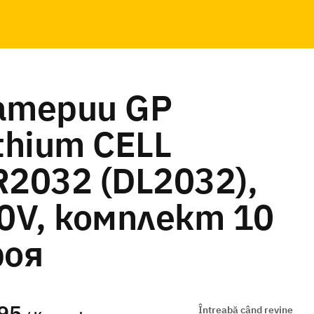
атерии GP
thium CELL
R2032 (DL2032),
.0V, комплект 10
роя
95
Întreabă când revine