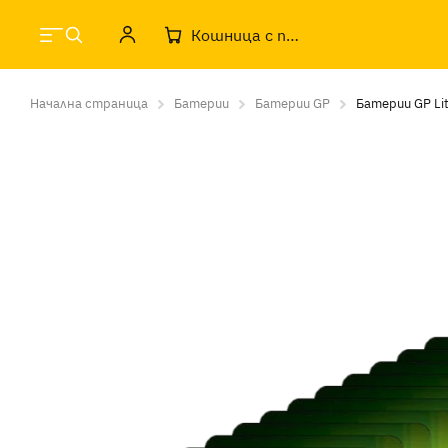
Кошница с продукти
Начална страница
Батерии
Батерии GP
Батерии GP Li