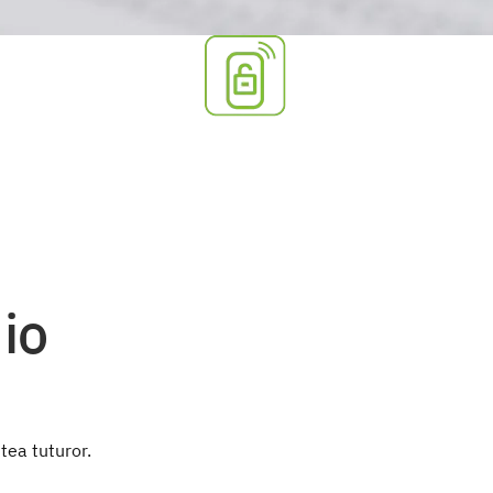
io
ntea tuturor.