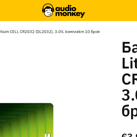
thium CELL CR2032 (DL2032), 3.0V, комплект 10 броя
Б
Li
C
3
б
€3,