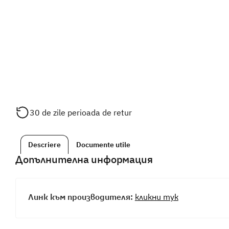
30 de zile perioada de retur
Descriere
Documente utile
Допълнителна информация
Линк към производителя:
кликни тук