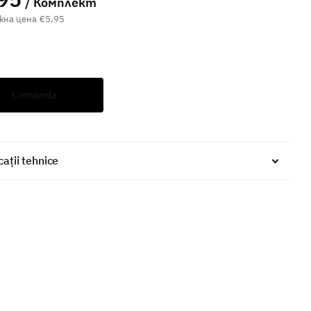
/ Комплект
€5,95
Comanda
cații tehnice