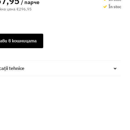
7,95
/ парче
În stoc
€296,95
ави в кошницата
cații tehnice