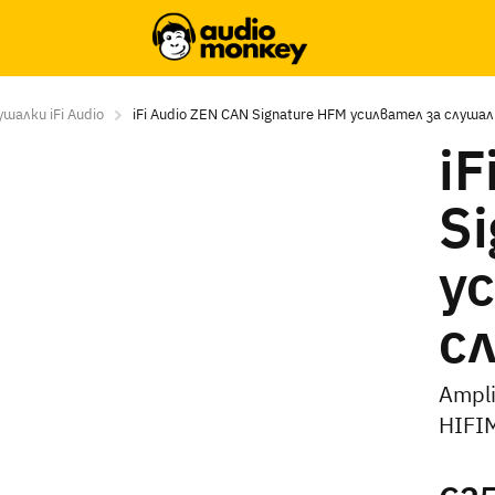
шалки iFi Audio
iFi Audio ZEN CAN Signature HFM усилвател за слуша
iF
S
у
с
Ampli
HIFI