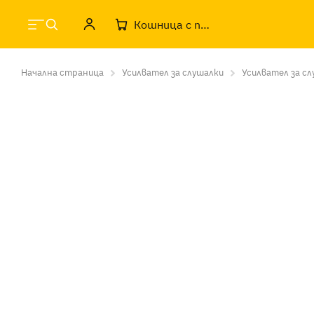
Кошница с продукти
Начална страница
Усилвател за слушалки
Усилвател за слу