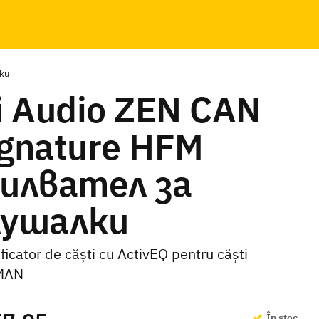
лки
i Audio ZEN CAN
ignature HFM
силвател за
лушалки
ficator de căști cu ActivEQ pentru căști
MAN
În stoc