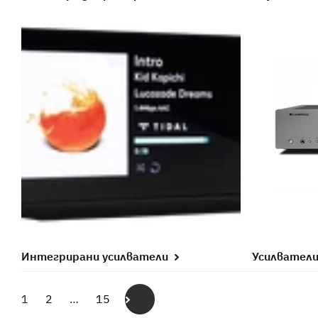
Интегрирани усилватели
Усилвател
1
2
…
15