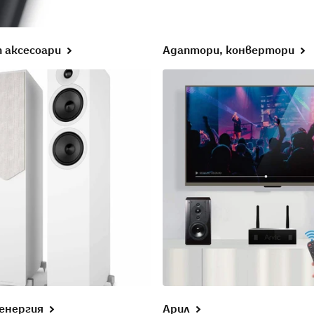
п аксесоари
Адаптори, конвертори
 енергия
Арил