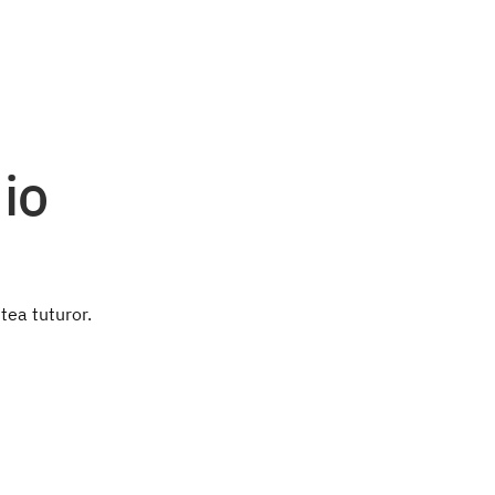
io
ntea tuturor.