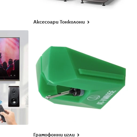
Аксесоари Тонколони
Грамофонни игли