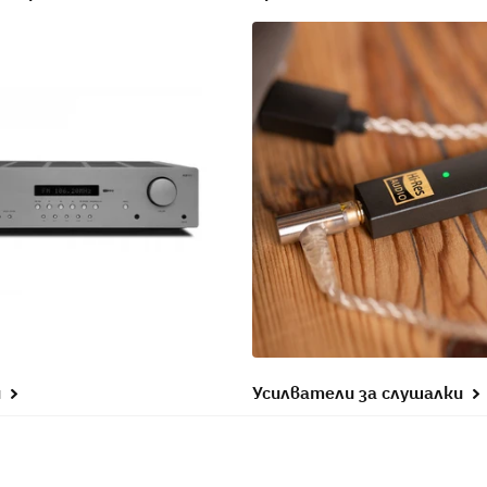
и
Усилватели за слушалки