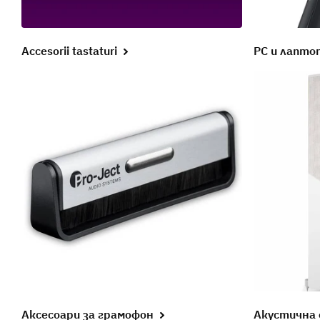
Accesorii tastaturi
PC и лапто
Аксесоари за грамофон
Акустична