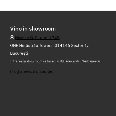
Vino în showroom
Nicolae G. Caramfil 74B
ONE Herăstrău Towers, 014146 Sector 1,
București
Intrarea în showroom se face din Bd. Alexandru Șerbănescu.
Programează o audiție