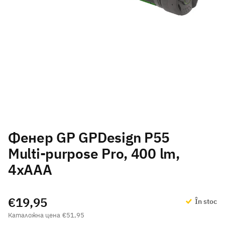
Фенер GP GPDesign P55
Multi-purpose Pro, 400 lm,
4xAAA
€19,95
În stoc
€51,95