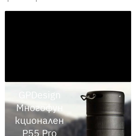
GPDesign
Многофун
кционален
P55 Pro