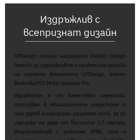
Издръжлив с
всепризнат дизайн
GPDesign получи наградите Reddot Design
Awards за издръжливия и практичен дизайн
на серията фенерчета GPDesign, която
включва P55 Multi-purpose Pro.
Изработен е от качествен алуминий,
използван в авиационната индустрия и
има здрав анодизиран защитен слой, за да
издържи на удар от височина 1,5 метра.
Водоустойчив с рейтинг IPX4, той е