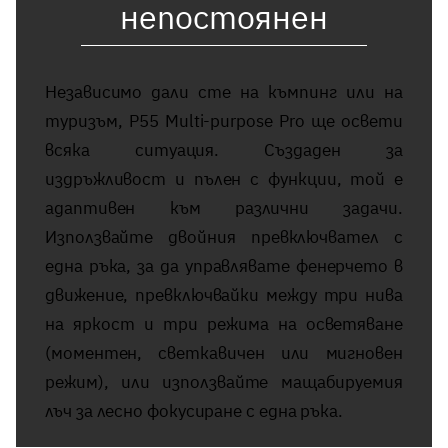
непостоянен
Независимо дали сте на къмпинг или на
туризъм, P55 Multi-purpose Pro ще освети
всяка ситуация. Създаден за
издръжливост и пълен с функции, той е
адаптивен към различни задачи.
Използвайте двойния превключвател с
една ръка, за да управлявате фенерчето в
движение, превключвайки между три нива
на яркост и три режима на осветяване
(моментен, светкавичен или мигновен
режим), или използвайте мащабируемия
лъч за лесно фокусиране с една ръка.