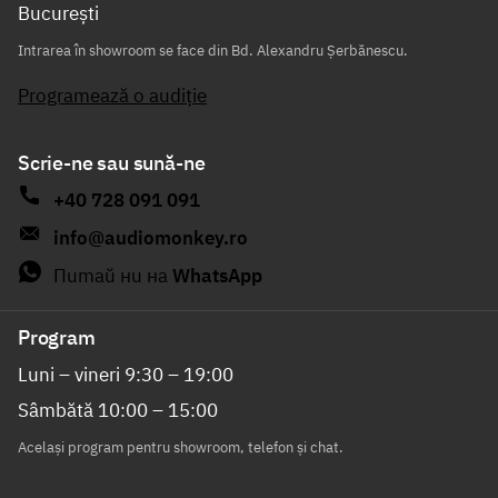
București
Intrarea în showroom se face din Bd. Alexandru Șerbănescu.
Programează o audiție
Scrie-ne sau sună-ne
+40 728 091 091
info@audiomonkey.ro
Питай ни на
WhatsApp
Program
Luni – vineri 9:30 – 19:00
Sâmbătă 10:00 – 15:00
Același program pentru showroom, telefon și chat.