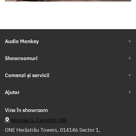
Audio Monkey
Showroomuri
Comenzi și servicii
Ajutor
Vino în showroom
Nicolae G. Caramfil 74B
ONE Herăstrău Towers, 014146 Sector 1,