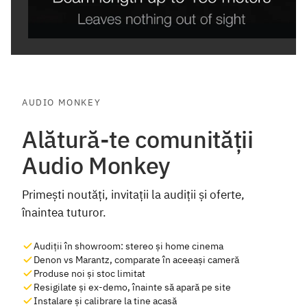
AUDIO MONKEY
Alătură-te comunității
Audio Monkey
Primești noutăți, invitații la audiții și oferte,
înaintea tuturor.
Audiții în showroom: stereo și home cinema
Denon vs Marantz, comparate în aceeași cameră
Produse noi și stoc limitat
Resigilate și ex-demo, înainte să apară pe site
Instalare și calibrare la tine acasă