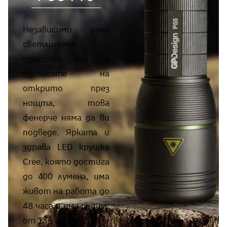
Независимо дали
светлините
изгасват или се
озовавате на
открито през
нощта, това
фенерче няма да ви
подведе. Ярката и
здрава LED крушка
Cree, която достига
до 400 лумена, има
живот на работа до
48 часа и има радиус
от 135 метра.