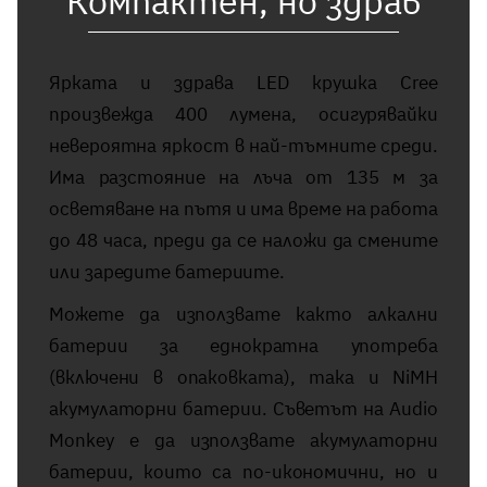
Компактен, но здрав
Ярката и здрава LED крушка Cree
произвежда 400 лумена, осигурявайки
невероятна яркост в най-тъмните среди.
Има разстояние на лъча от 135 м за
осветяване на пътя и има време на работа
до 48 часа, преди да се наложи да смените
или заредите батериите.
Можете да използвате както алкални
батерии за еднократна употреба
(включени в опаковката), така и NiMH
акумулаторни батерии. Съветът на Audio
Monkey е да използвате акумулаторни
батерии, които са по-икономични, но и