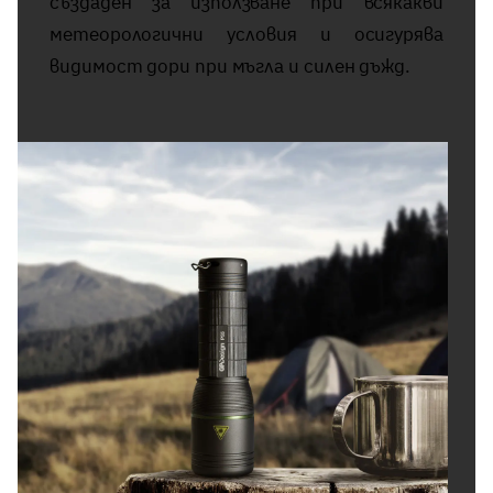
създаден за използване при всякакви
метеорологични условия и осигурява
видимост дори при мъгла и силен дъжд.