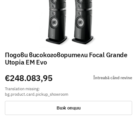
Подови високоговорители Focal Grande
Utopia EM Evo
€248.083,95
Întreabă când revine
Translation missing:
bg.product.card.pickup_showroom
Виж опции