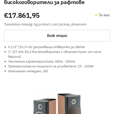
високоговорители за рафтове
€17.861,95
În stoc
Translation missing: bg.product.card.pickup_showroom
Виж опции
6 1/2" (16,5 см) захранваща отвертка за цветя
1" (27 мм) IAL2 високоговорител с обърнат купол от чист
берилий
Честотна характеристика: 44Hz - 40kHz
Препоръчителна мощност на усилвателя: 25 - 200W
Номинален импеданс: 8Ω