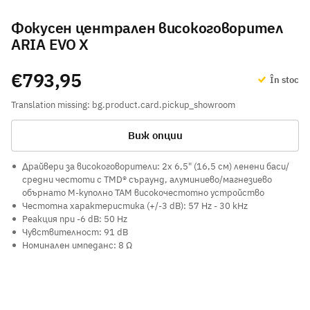
Фокусен централен високоговорител
ARIA EVO X
€793,95
În stoc
Translation missing: bg.product.card.pickup_showroom
Виж опции
Драйвери за високоговорители: 2x 6,5" (16,5 см) ленени баси/
средни честоти с TMD® съраунд, алуминиево/магнезиево
обърнато M-куполно TAM високочестотно устройство
Честотна характеристика (+/-3 dB): 57 Hz - 30 kHz
Реакция при -6 dB: 50 Hz
Чувствителност: 91 dB
Номинален импеданс: 8 Ω