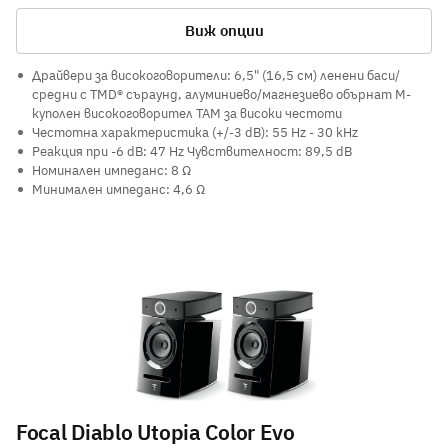
Виж опции
Драйвери за високоговорители: 6,5" (16,5 см) ленени баси/
средни с TMD® съраунд, алуминиево/магнезиево обърнат M-
куполен високоговорител TAM за високи честоти
Честотна характеристика (+/-3 dB): 55 Hz - 30 kHz
Реакция при -6 dB: 47 Hz Чувствителност: 89,5 dB
Номинален импеданс: 8 Ω
Минимален импеданс: 4,6 Ω
Focal Diablo Utopia Color Evo