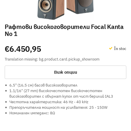
Рафтови високоговорители Focal Kanta
No 1
€6.450,95
În stoc
Translation missing: bg.product.card.pickup_showroom
Виж опции
6,5" (16,5 см) басов високоговорител
1.1/16" (27 mm) високочестотен високочестотен
високоговорител с обърнат купол от чист берилий IAL3
Честотна характеристика: 46 Hz - 40 kHz
Препоръчителна мощност на усилвателя: 25 - 150W
Номинален импеданс: 8Ω