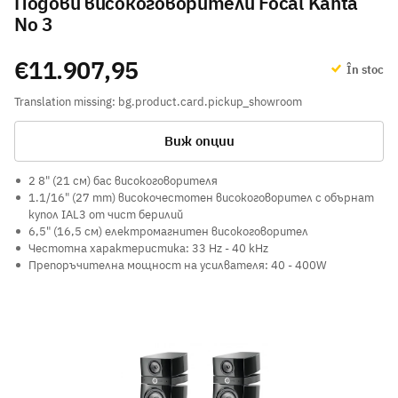
Подови високоговорители Focal Kanta
No 3
€11.907,95
În stoc
Translation missing: bg.product.card.pickup_showroom
Виж опции
2 8" (21 см) бас високоговорителя
1.1/16" (27 mm) високочестотен високоговорител с обърнат
купол IAL3 от чист берилий
6,5" (16,5 см) електромагнитен високоговорител
Честотна характеристика: 33 Hz - 40 kHz
Препоръчителна мощност на усилвателя: 40 - 400W