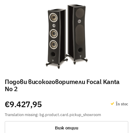
Подови високоговорители Focal Kanta
No 2
€9.427,95
În stoc
Translation missing: bg.product.card.pickup_showroom
Виж опции