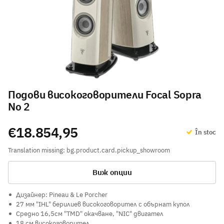
Подови високоговорители Focal Sopra
No 2
€18.854,95
În stoc
Translation missing: bg.product.card.pickup_showroom
Виж опции
Дизайнер: Pineau & Le Porcher
27 мм "IHL" берилиев високоговорител с обърнат купол
Средно 16,5см "TMD" окачване, "NIC" двигател
18 см високоговорител