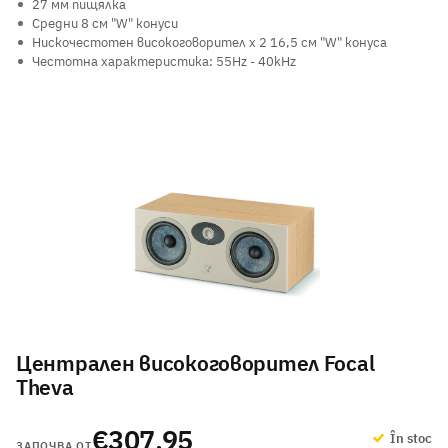
27 мм пищялка
Средни 8 см "W" конуси
Нискочестотен високоговорител x 2 16,5 см "W" конуса
Честотна характеристика: 55Hz - 40kHz
Централен високоговорител Focal
Theva
€307,95
În stoc
ЗАПОЧВА ОТ