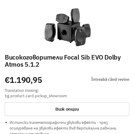
Високоговорители Focal Sib EVO Dolby
Atmos 5.1.2
€1.190,95
Întreabă când revine
Translation missing:
bg.product.card.pickup_showroom
Виж опции
Истински кинематографични звукови ефекти - чрез
осигуряване на звукови ефекти във вертикална равнина,
отразени от тавана