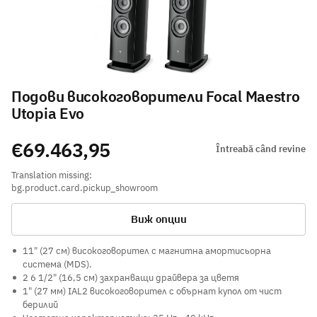
Подови високоговорители Focal Maestro
Utopia Evo
€69.463,95
Întreabă când revine
Translation missing:
bg.product.card.pickup_showroom
Виж опции
11" (27 см) високоговорител с магнитна амортисьорна
система (MDS).
2 6 1/2" (16,5 см) захранващи драйвера за цветя
1" (27 мм) IAL2 високоговорител с обърнат купол от чист
берилий