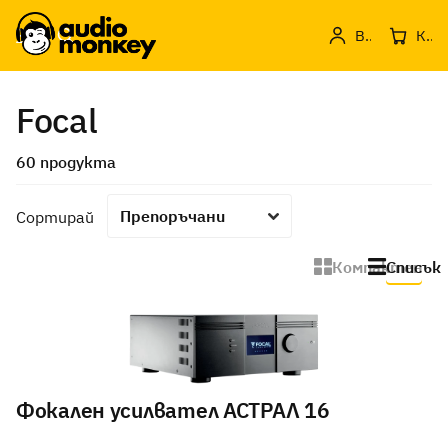
Вход
Кошница с продукти
Focal
60 продукта
Сортирай
Компактен
Списък
Фокален усилвател АСТРАЛ 16