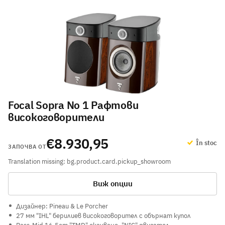
Focal Sopra No 1 Рафтови
високоговорители
€8.930,95
În stoc
ЗАПОЧВА ОТ
Translation missing: bg.product.card.pickup_showroom
Виж опции
Дизайнер: Pineau & Le Porcher
27 мм "IHL" берилиев високоговорител с обърнат купол