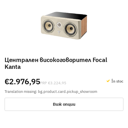
Централен високоговорител Focal
Kanta
€2.976,95
În stoc
€3.224,95
Translation missing: bg.product.card.pickup_showroom
Виж опции