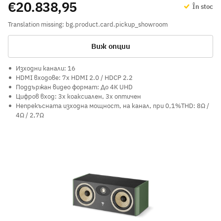
€20.838,95
În stoc
Translation missing: bg.product.card.pickup_showroom
Виж опции
Изходни канали: 16
HDMI входове: 7x HDMI 2.0 / HDCP 2.2
Поддържан видео формат: До 4K UHD
Цифров вход: 3x коаксиален, 3x оптичен
Непрекъсната изходна мощност, на канал, при 0,1%THD: 8Ω /
4Ω / 2,7Ω