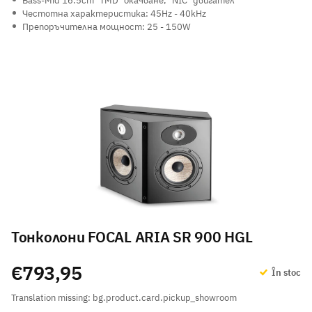
Bass-Mid 16.5cm "TMD" окачване, "NIC" двигател
Честотна характеристика: 45Hz - 40kHz
Препоръчителна мощност: 25 - 150W
Тонколони FOCAL ARIA SR 900 HGL
€793,95
În stoc
Translation missing: bg.product.card.pickup_showroom