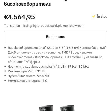
високоговорители
€4.564,95
În stoc
Translation missing: bg.product.card.pickup_showroom
Виж опции
Високоговорители: 2x 8" (21 см) 6,5" (16,5 см) ленени баси, 6,5"
(16,5 см) ленени средни честоти, TMD® Edge, куполен
високочестотен високоговорител TAM алуминий/магнезий с
обърната "М" форма
Честотна характеристика (+/-3 dB): 37 Hz - 30 kHz
Реакция при -6 dB: 31 Hz
Чувствителност: 92,5 dB
Номинален импеданс: 8 Ω