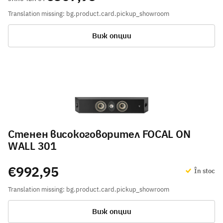
Translation missing: bg.product.card.pickup_showroom
Виж опции
Стенен високоговорител FOCAL ON
WALL 301
€992,95
În stoc
Translation missing: bg.product.card.pickup_showroom
Виж опции